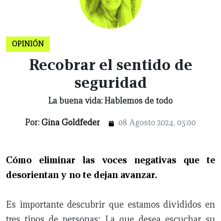
X
OPINIÓN
NUEVO
TAMAULIPAS
COAHUILA
NACIONAL
INTERNACIONAL
FINANZAS
OPINIÓN
DEPORTES
ESPECTÁCULOS
TENDENCIA
ESTILO
PODCAST
CONTACTO
NEWSLETTER
HEMEROTECA
SUPLEMENTOS
Recobrar el sentido de
LEÓN
DE
VIDA
seguridad
La buena vida: Hablemos de todo
Por:
Gina Goldfeder
08 Agosto 2024, 05:00
Cómo eliminar las voces negativas que te
desorientan y no te dejan avanzar.
Es importante descubrir que estamos divididos en
tres tipos de personas: La que desea escuchar su