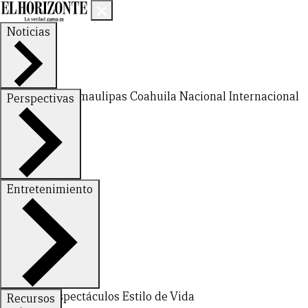
Noticias
Nuevo León
Tamaulipas
Coahuila
Nacional
Internacional
Perspectivas
Finanzas
Opinión
Entretenimiento
Deportes
Espectáculos
Estilo de Vida
Recursos