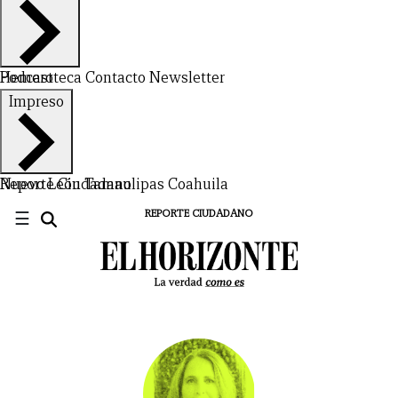
Hemeroteca
Podcast
Contacto
Newsletter
Impreso
Nuevo León
Reporte Ciudadano
Tamaulipas
Coahuila
☰
REPORTE CIUDADANO
CERRAR