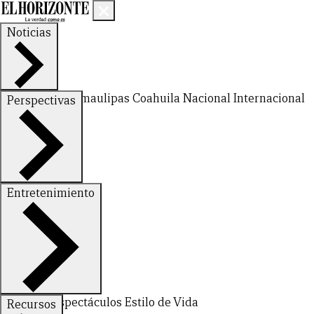
Noticias
Nuevo León
Tamaulipas
Coahuila
Nacional
Internacional
Perspectivas
Finanzas
Opinión
Entretenimiento
Deportes
Espectáculos
Estilo de Vida
Recursos