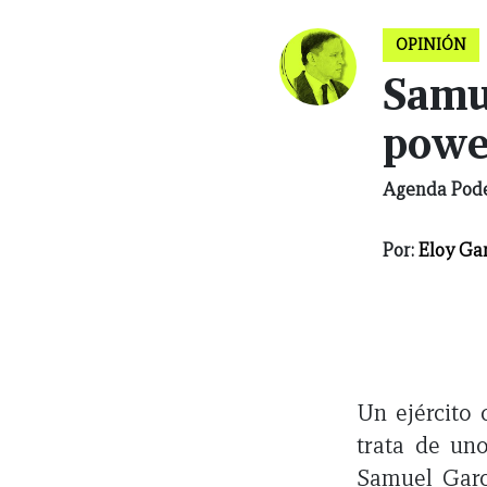
OPINIÓN
Samue
powe
Agenda Pod
Por:
Eloy Ga
Un ejército 
trata de un
Samuel Garc