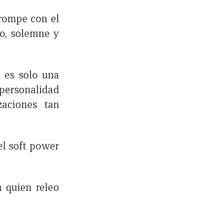
 rompe con el
do, solemne y
 es solo una
personalidad
zaciones tan
el soft power
a quien releo