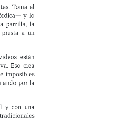
ntes. Toma el
nórdica— y lo
 parrilla, la
e presta a un
videos están
iva. Eso crea
e imposibles
inando por la
al y con una
tradicionales