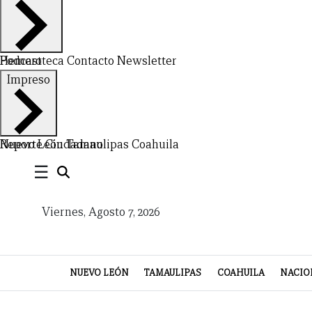
Hemeroteca
Podcast
Contacto
Newsletter
Impreso
Nuevo León
Reporte Ciudadano
Tamaulipas
Coahuila
CERRAR
☰
X
Viernes, Agosto 7, 2026
NUEVO
TAMAULIPAS
COAHUILA
NACIONAL
INTERNACIONAL
FINANZAS
OPINIÓN
DEPORTES
ESPECTÁCULOS
TENDENCIA
ESTILO
PODCAST
CONTACTO
NEWSLETTER
HEMEROTECA
SUPLEMENTOS
LEÓN
DE
NUEVO LEÓN
TAMAULIPAS
COAHUILA
NACIO
VIDA