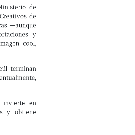
inisterio de
Creativos de
icas —aunque
rtaciones y
imagen cool,
eúl terminan
ventualmente,
invierte en
es y obtiene