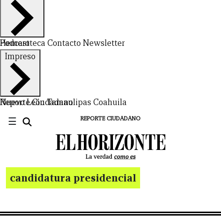
Hemeroteca
Podcast
Contacto
Newsletter
Impreso
Nuevo León
Reporte Ciudadano
Tamaulipas
Coahuila
☰
REPORTE CIUDADANO
candidatura presidencial