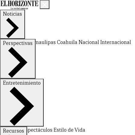
Noticias
Nuevo León
Tamaulipas
Coahuila
Nacional
Internacional
Perspectivas
Finanzas
Opinión
Entretenimiento
Deportes
Espectáculos
Estilo de Vida
Recursos