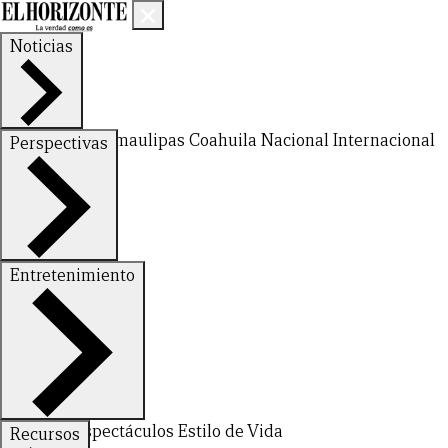
Noticias
Nuevo León
Tamaulipas
Coahuila
Nacional
Internacional
Perspectivas
Finanzas
Opinión
Entretenimiento
Deportes
Espectáculos
Estilo de Vida
Recursos