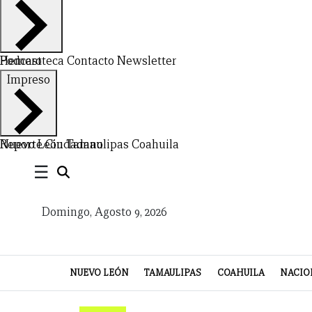
CERRAR
Hemeroteca
Podcast
Contacto
Newsletter
X
Impreso
NUEVO
TAMAULIPAS
COAHUILA
NACIONAL
INTERNACIONAL
FINANZAS
OPINIÓN
DEPORTES
ESPECTÁCULOS
TENDENCIA
ESTILO
PODCAST
CONTACTO
NEWSLETTER
HEMEROTECA
SUPLEMENTOS
LEÓN
DE
Nuevo León
Reporte Ciudadano
Tamaulipas
Coahuila
☰
VIDA
Domingo, Agosto 9, 2026
NUEVO LEÓN
TAMAULIPAS
COAHUILA
NACIO