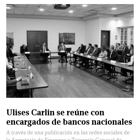
X
NUEVO
TAMAULIPAS
COAHUILA
NACIONAL
INTERNACIONAL
FINANZAS
OPINIÓN
DEPORTES
ESPECTÁCULOS
TENDENCIA
ESTILO
PODCAST
CONTACTO
NEWSLETTER
HEMEROTECA
SUPLEMENTOS
LEÓN
DE
VIDA
Ulises Carlin se reúne con
encargados de bancos nacionales
A través de una publicación en las redes sociales de