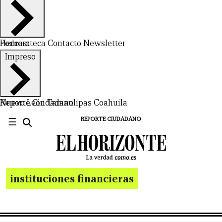
Hemeroteca
Podcast
Contacto
Newsletter
Impreso
Nuevo León
Reporte Ciudadano
Tamaulipas
Coahuila
☰
REPORTE CIUDADANO
instituciones financieras
CERRAR