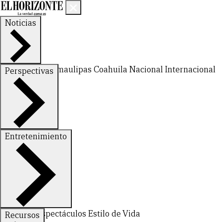
Noticias
Nuevo León
Tamaulipas
Coahuila
Nacional
Internacional
Perspectivas
Finanzas
Opinión
Entretenimiento
Deportes
Espectáculos
Estilo de Vida
Recursos