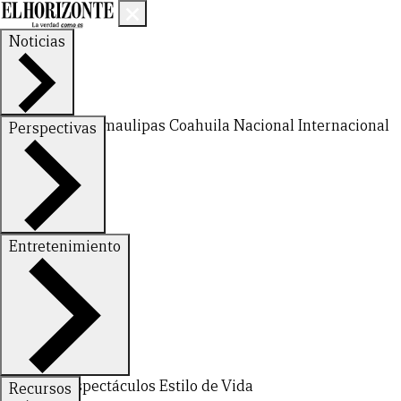
Noticias
Nuevo León
Tamaulipas
Coahuila
Nacional
Internacional
Perspectivas
Finanzas
Opinión
Entretenimiento
Deportes
Espectáculos
Estilo de Vida
Recursos