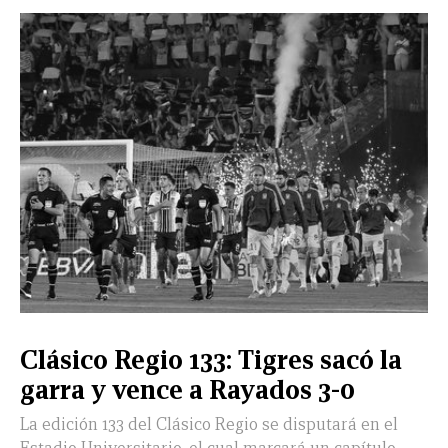
NUEVO
TAMAULIPAS
COAHUILA
NACIONAL
INTERNACIONAL
FINANZAS
OPINIÓN
DEPORTES
ESPECTÁCULOS
TENDENCIA
ESTILO
PODCAST
CONTACTO
NEWSLETTER
HEMEROTECA
SUPLEMENTOS
LEÓN
DE
VIDA
Clásico Regio 133: Tigres sacó la
garra y vence a Rayados 3-0
La edición 133 del Clásico Regio se disputará en el