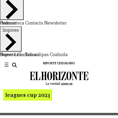
Hemeroteca
Podcast
Contacto
Newsletter
Impreso
Nuevo León
Reporte Ciudadano
Tamaulipas
Coahuila
☰
REPORTE CIUDADANO
leagues cup 2023
CERRAR
X