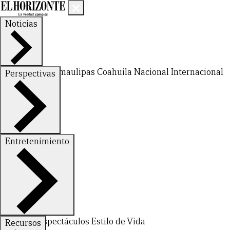
Noticias
Nuevo León
Tamaulipas
Coahuila
Nacional
Internacional
Perspectivas
Finanzas
Opinión
Entretenimiento
Deportes
Espectáculos
Estilo de Vida
Recursos