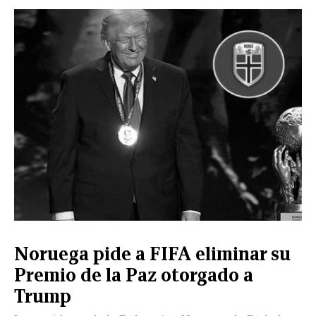
CERRAR
X
NUEVO
TAMAULIPAS
COAHUILA
NACIONAL
INTERNACIONAL
FINANZAS
OPINIÓN
DEPORTES
ESPECTÁCULOS
TENDENCIA
ESTILO
PODCAST
CONTACTO
NEWSLETTER
HEMEROTECA
SUPLEMENTOS
Noruega pide a FIFA eliminar su
LEÓN
DE
Premio de la Paz otorgado a
VIDA
Trump