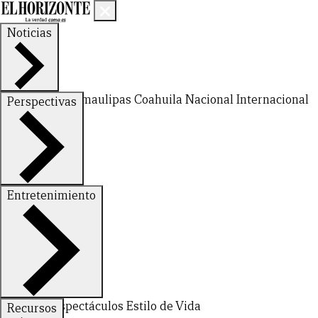
Noticias
Nuevo León
Tamaulipas
Coahuila
Nacional
Internacional
Perspectivas
Finanzas
Opinión
Entretenimiento
Deportes
Espectáculos
Estilo de Vida
Recursos