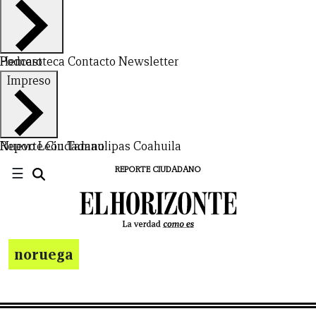
Hemeroteca
Podcast
Contacto
Newsletter
Impreso
Nuevo León
Reporte Ciudadano
Tamaulipas
Coahuila
☰
REPORTE CIUDADANO
noruega