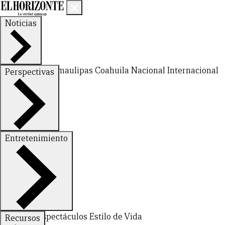
Noticias
Nuevo León
Tamaulipas
Coahuila
Nacional
Internacional
Perspectivas
Finanzas
Opinión
Entretenimiento
CERRAR
Deportes
Espectáculos
Estilo de Vida
Recursos
X