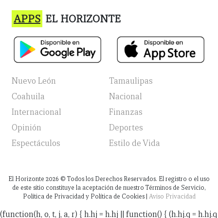
APPS
EL HORIZONTE
Nuevo León
Tamaulipas
Coahuila
Nacional
Internacional
Finanzas
Opinión
Deportes
Espectáculos
Estilo de Vida
El Horizonte
2026
© Todos los Derechos Reservados. El registro o el uso
de este sitio constituye la aceptación de nuestro Términos de Servicio,
Política de Privacidad y Política de Cookies |
Aviso Privacidad
(function(h, o, t, j, a, r) { h.hj = h.hj || function() { (h.hj.q = h.hj.q