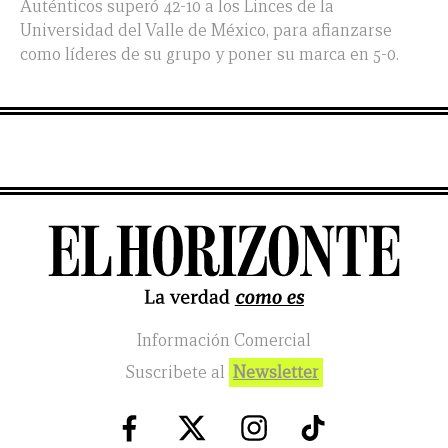
Auténticos superó 42-10 a los Linces de la
Universidad del Valle de México, para afianzarse
como líderes de su grupo y poner su marca en 5-0.
Información Comercial
Suscribete al
Newsletter