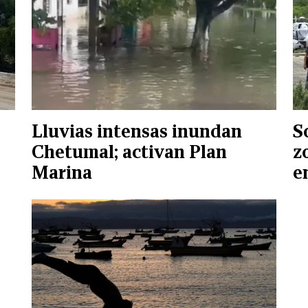
Lluvias intensas inundan
S
Chetumal; activan Plan
z
Marina
e