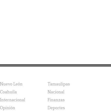
Nuevo León
Tamaulipas
Coahuila
Nacional
Internacional
Finanzas
Opinión
Deportes