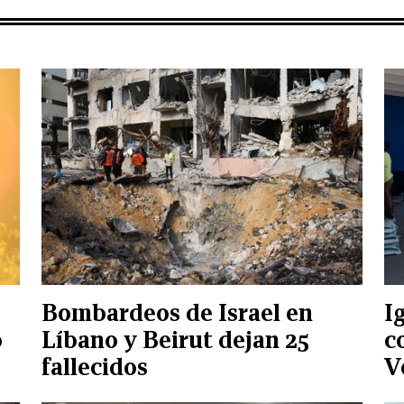
Bombardeos de Israel en
I
o
Líbano y Beirut dejan 25
c
fallecidos
V