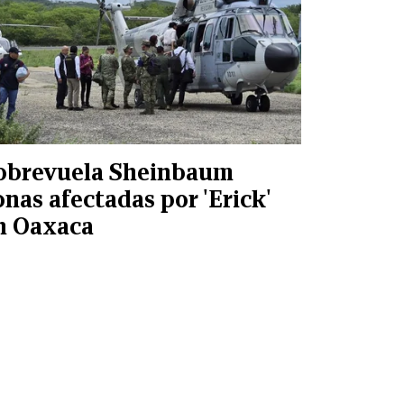
obrevuela Sheinbaum
onas afectadas por 'Erick'
n Oaxaca