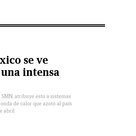
xico se ve
 una intensa
l SMN, atribuye esto a sistemas
a onda de calor que azotó al país
e abril