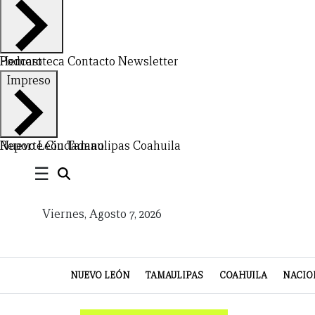
CERRAR
X
Hemeroteca
Podcast
Contacto
Newsletter
Impreso
NUEVO
TAMAULIPAS
COAHUILA
NACIONAL
INTERNACIONAL
FINANZAS
OPINIÓN
DEPORTES
ESPECTÁCULOS
TENDENCIA
ESTILO
PODCAST
CONTACTO
NEWSLETTER
HEMEROTECA
SUPLEMENTOS
LEÓN
DE
Nuevo León
Reporte Ciudadano
Tamaulipas
Coahuila
VIDA
☰
Viernes, Agosto 7, 2026
NUEVO LEÓN
TAMAULIPAS
COAHUILA
NACIO