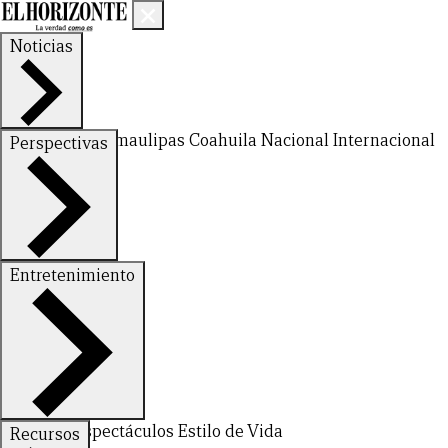
Noticias
Nuevo León
Tamaulipas
Coahuila
Nacional
Internacional
Perspectivas
Finanzas
Opinión
Entretenimiento
Deportes
Espectáculos
Estilo de Vida
Recursos