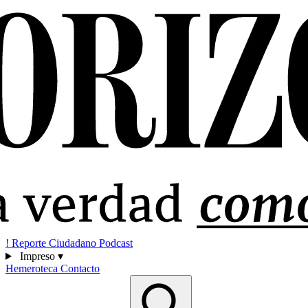
!
Reporte Ciudadano
Podcast
Impreso
▾
Hemeroteca
Contacto