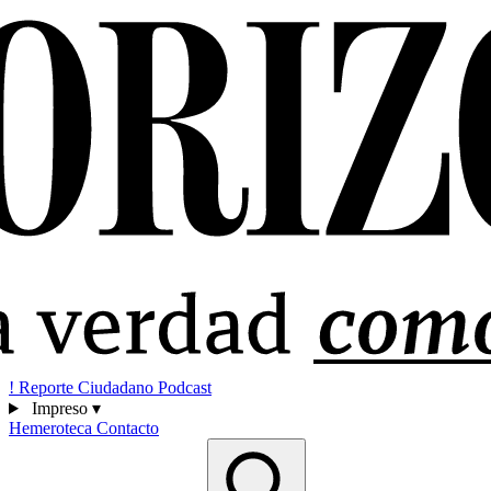
!
Reporte Ciudadano
Podcast
Impreso
▾
Hemeroteca
Contacto