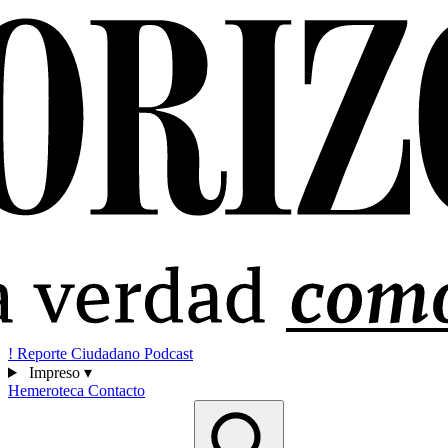
!
Reporte Ciudadano
Podcast
Impreso
▾
Hemeroteca
Contacto