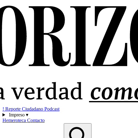
!
Reporte Ciudadano
Podcast
Impreso
▾
Hemeroteca
Contacto