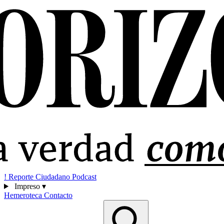
!
Reporte Ciudadano
Podcast
Impreso
▾
Hemeroteca
Contacto