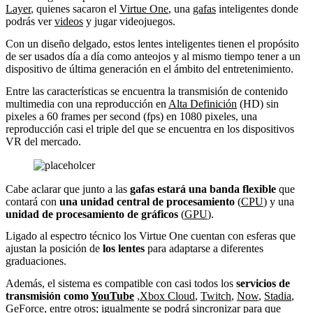
Layer
, quienes sacaron el
Virtue One
, una
gafas
inteligentes donde
podrás ver
videos
y jugar videojuegos.
Con un diseño delgado, estos lentes inteligentes tienen el propósito
de ser usados día a día como anteojos y al mismo tiempo tener a un
dispositivo de última generación en el ámbito del entretenimiento.
Entre las características se encuentra la transmisión de contenido
multimedia con una reproducción en
Alta Definición
(HD) sin
pixeles a 60 frames per second (fps) en 1080 pixeles, una
reproducción casi el triple del que se encuentra en los dispositivos
VR del mercado.
Cabe aclarar que junto a las
gafas estará una banda flexible
que
contará con
una unidad central de procesamiento
(
CPU
) y una
unidad de procesamiento de gráficos
(
GPU
).
Ligado al espectro técnico los Virtue One cuentan con esferas que
ajustan la posición de
los lentes
para adaptarse a diferentes
graduaciones.
Además, el sistema es compatible con casi todos los
servicios de
transmisión como
YouTube
,
Xbox Cloud
,
Twitch
,
Now
,
Stadia
,
GeForce
, entre otros; igualmente se podrá sincronizar para que