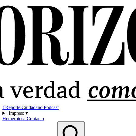
!
Reporte Ciudadano
Podcast
Impreso
▾
Hemeroteca
Contacto