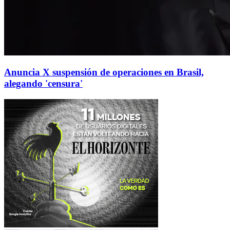
Anuncia X suspensión de operaciones en Brasil,
alegando 'censura'