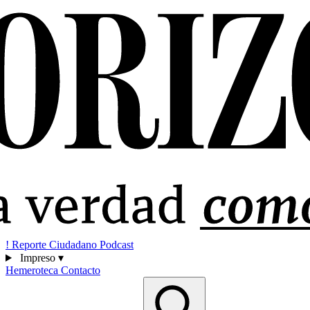
!
Reporte Ciudadano
Podcast
Impreso
▾
Hemeroteca
Contacto