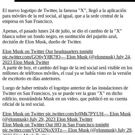
El nuevo logotipo de Twitter, la famosa "X", llegó a la aplicación
para móviles de la red social, al igual, que a la sede central de la
empresa en San Francisco.
Apenas, el pasado lunes 24 de julio, se dio el cambio de la "X"
blanca sobre un fondo negro, en sustitución del pajarito azul,
decisión de Elon Musk, dueño de Twitter.
Elon Musk on Twitter
Our headquarters tonight
pic.twitter.com/GO6yY8R7fO— Elon Musk (@elonmusk) July 24,
2023
Elon Musk
Twitter
A partir de hoy, el cambio del logo de la red social será visible en los
millones de teléfonos móviles, el cual ya se había visto en la versión
de escritorio en días anteriores.
Luego de haber retirado el logotipo anterior de las instalaciones de
Twitter en San Francisco, ya se puede ver la gran "X" en dicho
edificio, mostrándola Musk en un video, que publicó en su cuenta
oficial de la red social.
Elon Musk on Twitter
pic.twitter.com/Io9Mk7PYUH— Elon Musk
(@elonmusk) July 29, 2023
Elon Musk
Twitter
Elon Musk on Twitter
Our HQ in San Francisco tonight
pic.twitter.com/VQO2NoX9Tz— Elon Musk (@elonmusk) July 29,