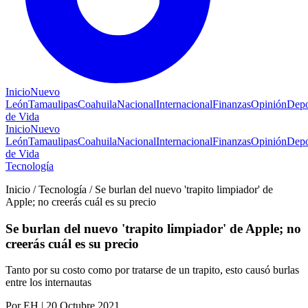
Inicio
Nuevo
León
Tamaulipas
Coahuila
Nacional
Internacional
Finanzas
Opinión
Depo
de Vida
Inicio
Nuevo
León
Tamaulipas
Coahuila
Nacional
Internacional
Finanzas
Opinión
Depo
de Vida
Tecnología
Inicio / Tecnología / Se burlan del nuevo 'trapito limpiador' de
Apple; no creerás cuál es su precio
Se burlan del nuevo 'trapito limpiador' de Apple; no
creerás cuál es su precio
Tanto por su costo como por tratarse de un trapito, esto causó burlas
entre los internautas
Por EH | 20 Octubre 2021