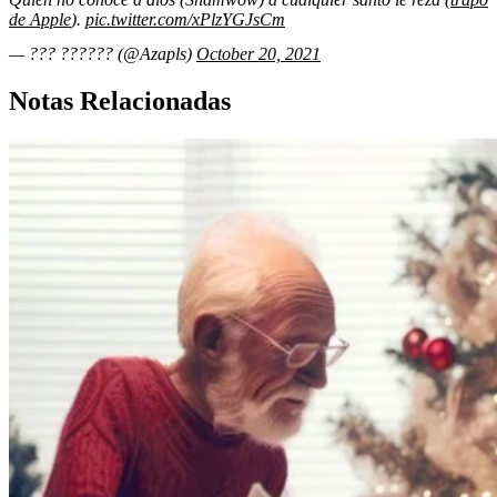
de Apple
).
pic.twitter.com/xPlzYGJsCm
— ??? ?????? (@Azapls)
October 20, 2021
Notas Relacionadas