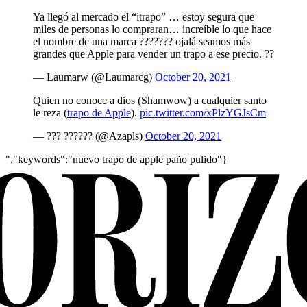
Ya llegó al mercado el “itrapo” … estoy segura que
miles de personas lo compraran… increíble lo que hace
el nombre de una marca ??????? ojalá seamos más
grandes que Apple para vender un trapo a ese precio. ??
— Laumarw (@Laumarcg)
October 20, 2021
Quien no conoce a dios (Shamwow) a cualquier santo
le reza (
trapo de Apple
).
pic.twitter.com/xPlzYGJsCm
— ??? ?????? (@Azapls)
October 20, 2021
","keywords":"nuevo trapo de apple paño pulido"}