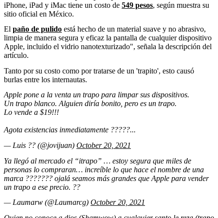
iPhone, iPad y iMac tiene un costo de
549 pesos
, según muestra su
sitio oficial en México.
El
paño de pulido
está hecho de un material suave y no abrasivo,
limpia de manera segura y eficaz la pantalla de cualquier dispositivo
Apple, incluido el vidrio nanotexturizado", señala la descripción del
artículo.
Tanto por su costo como por tratarse de un 'trapito', esto causó
burlas entre los internautas.
Apple pone a la venta un trapo para limpar sus dispositivos.
Un trapo blanco. Alguien diría bonito, pero es un trapo.
Lo vende a $19!!!
Agota existencias inmediatamente ?????...
— Luis ?? (@jovijuan)
October 20, 2021
Ya llegó al mercado el “itrapo” … estoy segura que miles de
personas lo compraran… increíble lo que hace el nombre de una
marca ??????? ojalá seamos más grandes que Apple para vender
un trapo a ese precio. ??
— Laumarw (@Laumarcg)
October 20, 2021
Quien no conoce a dios (Shamwow) a cualquier santo le reza (
trapo