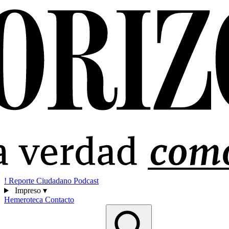
!
Reporte Ciudadano
Podcast
Impreso
▾
Hemeroteca
Contacto