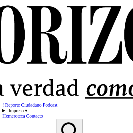
!
Reporte Ciudadano
Podcast
Impreso
▾
Hemeroteca
Contacto