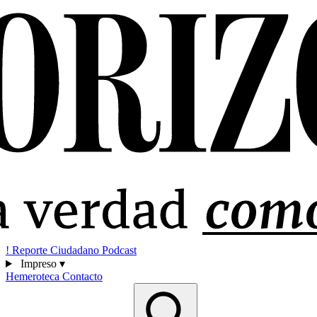
!
Reporte Ciudadano
Podcast
Impreso
▾
Hemeroteca
Contacto