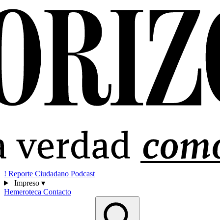
!
Reporte Ciudadano
Podcast
Impreso
▾
Hemeroteca
Contacto