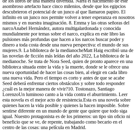
de los libros de una manera divertida. Narra el nacimiento de este
asombroso artefacto hace cinco milenios, desde que los egipcios
descubrieron el potencial de un junco al que llamaron papiro. El
infinito en un junco nos permite volver a tener esperanza en nosotros
mismos y en nuestra imaginación. 8. Emma y las otras señoras del
narcoAnabel Hernández, autora multigalardonada y conocida
mundialmente por temas sobre el narco, explica en este libro las
pulsiones más profundas que hacen a los narcos buscar poder y
dinero a toda costa desde una nueva perspectiva: el mundo de sus
mujeres.9. La biblioteca de la medianocheMatt Haig escribió una de
las novelas de ficción más leídas del año 2022, La biblioteca de la
medianoche. Se trata de Nora Seed, quien de pronto aparece en una
biblioteca situada entre la vida y la muerte, donde se le ofrece una
nueva oportunidad de hacer las cosas bien, al elegir en cada libro
una nueva vida. Pero el tiempo es corto y antes de que se acabe
Seed deberá enfrentar ciertos obstáculos y sobre todo responder
¿cuál es la mejor manera de vivir?10. Tostonazo, Santiago
LorenzoUn luminoso canto a la vida contra el aburrimiento. Leer
esta novela es el mejor acto de resistencia.Esta es una novela sobre
quienes hacen la vida posible y quienes la hacen imposible. Sobre
sentirse diferente en un mundo de gente que quiere que todo siga
igual. Nuestro protagonista es de los primeros: un tipo sin oficio ni
beneficio que se ve, de repente, trabajando como becario en el
centro de las cosas: una película en Madrid.