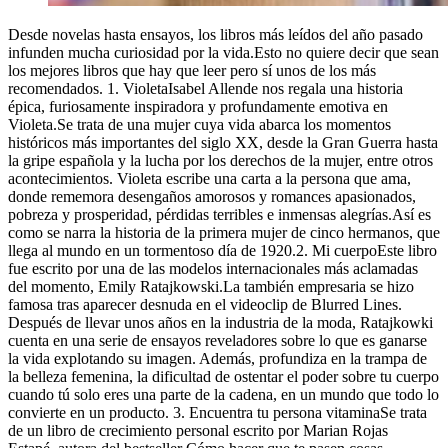
Desde novelas hasta ensayos, los libros más leídos del año pasado
infunden mucha curiosidad por la vida.Esto no quiere decir que sean
los mejores libros que hay que leer pero sí unos de los más
recomendados. 1. VioletaIsabel Allende nos regala una historia
épica, furiosamente inspiradora y profundamente emotiva en
Violeta.Se trata de una mujer cuya vida abarca los momentos
históricos más importantes del siglo XX, desde la Gran Guerra hasta
la gripe española y la lucha por los derechos de la mujer, entre otros
acontecimientos. Violeta escribe una carta a la persona que ama,
donde rememora desengaños amorosos y romances apasionados,
pobreza y prosperidad, pérdidas terribles e inmensas alegrías.Así es
como se narra la historia de la primera mujer de cinco hermanos, que
llega al mundo en un tormentoso día de 1920.2. Mi cuerpoEste libro
fue escrito por una de las modelos internacionales más aclamadas
del momento, Emily Ratajkowski.La también empresaria se hizo
famosa tras aparecer desnuda en el videoclip de Blurred Lines.
Después de llevar unos años en la industria de la moda, Ratajkowki
cuenta en una serie de ensayos reveladores sobre lo que es ganarse
la vida explotando su imagen. Además, profundiza en la trampa de
la belleza femenina, la dificultad de ostentar el poder sobre tu cuerpo
cuando tú solo eres una parte de la cadena, en un mundo que todo lo
convierte en un producto. 3. Encuentra tu persona vitaminaSe trata
de un libro de crecimiento personal escrito por Marian Rojas