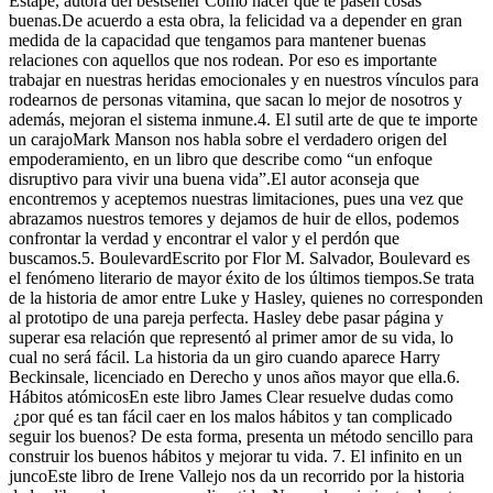
Estapé, autora del bestseller Cómo hacer que te pasen cosas
buenas.De acuerdo a esta obra, la felicidad va a depender en gran
medida de la capacidad que tengamos para mantener buenas
relaciones con aquellos que nos rodean. Por eso es importante
trabajar en nuestras heridas emocionales y en nuestros vínculos para
rodearnos de personas vitamina, que sacan lo mejor de nosotros y
además, mejoran el sistema inmune.4. El sutil arte de que te importe
un carajoMark Manson nos habla sobre el verdadero origen del
empoderamiento, en un libro que describe como “un enfoque
disruptivo para vivir una buena vida”.El autor aconseja que
encontremos y aceptemos nuestras limitaciones, pues una vez que
abrazamos nuestros temores y dejamos de huir de ellos, podemos
confrontar la verdad y encontrar el valor y el perdón que
buscamos.5. BoulevardEscrito por Flor M. Salvador, Boulevard es
el fenómeno literario de mayor éxito de los últimos tiempos.Se trata
de la historia de amor entre Luke y Hasley, quienes no corresponden
al prototipo de una pareja perfecta. Hasley debe pasar página y
superar esa relación que representó al primer amor de su vida, lo
cual no será fácil. La historia da un giro cuando aparece Harry
Beckinsale, licenciado en Derecho y unos años mayor que ella.6.
Hábitos atómicosEn este libro James Clear resuelve dudas como
¿por qué es tan fácil caer en los malos hábitos y tan complicado
seguir los buenos? De esta forma, presenta un método sencillo para
construir los buenos hábitos y mejorar tu vida. 7. El infinito en un
juncoEste libro de Irene Vallejo nos da un recorrido por la historia