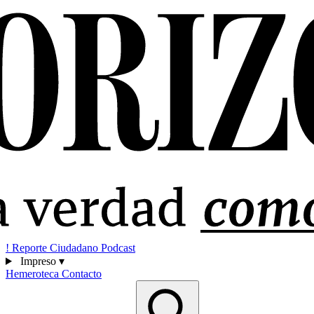
!
Reporte Ciudadano
Podcast
Impreso
▾
Hemeroteca
Contacto