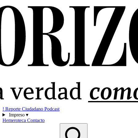
!
Reporte Ciudadano
Podcast
Impreso
▾
Hemeroteca
Contacto