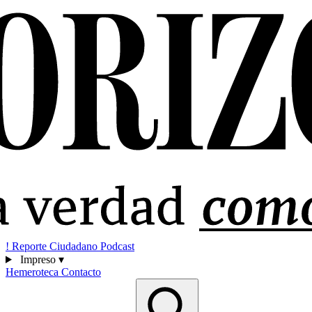
!
Reporte Ciudadano
Podcast
Impreso
▾
Hemeroteca
Contacto