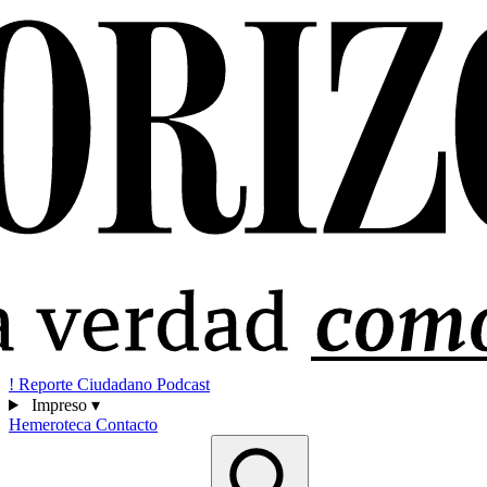
!
Reporte Ciudadano
Podcast
Impreso
▾
Hemeroteca
Contacto