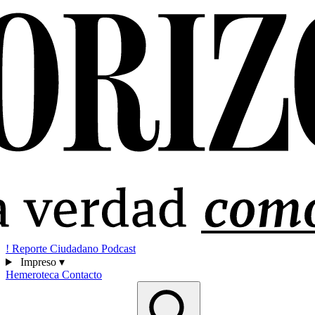
!
Reporte Ciudadano
Podcast
Impreso
▾
Hemeroteca
Contacto