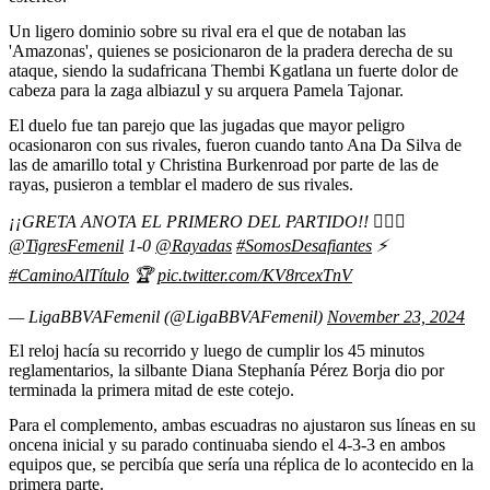
Un ligero dominio sobre su rival era el que de notaban las
'Amazonas', quienes se posicionaron de la pradera derecha de su
ataque, siendo la sudafricana Thembi Kgatlana un fuerte dolor de
cabeza para la zaga albiazul y su arquera Pamela Tajonar.
El duelo fue tan parejo que las jugadas que mayor peligro
ocasionaron con sus rivales, fueron cuando tanto Ana Da Silva de
las de amarillo total y Christina Burkenroad por parte de las de
rayas, pusieron a temblar el madero de sus rivales.
¡¡GRETA ANOTA EL PRIMERO DEL PARTIDO!! ❤️‍🔥💥
@TigresFemenil
1-0
@Rayadas
#SomosDesafiantes
⚡️
#CaminoAlTítulo
🏆
pic.twitter.com/KV8rcexTnV
— LigaBBVAFemenil (@LigaBBVAFemenil)
November 23, 2024
El reloj hacía su recorrido y luego de cumplir los 45 minutos
reglamentarios, la silbante Diana Stephanía Pérez Borja dio por
terminada la primera mitad de este cotejo.
Para el complemento, ambas escuadras no ajustaron sus líneas en su
oncena inicial y su parado continuaba siendo el 4-3-3 en ambos
equipos que, se percibía que sería una réplica de lo acontecido en la
primera parte.