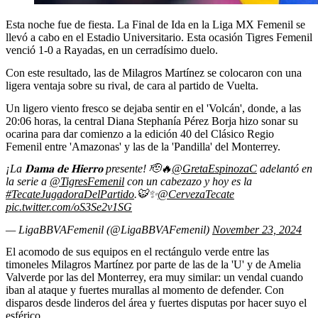
Esta noche fue de fiesta. La Final de Ida en la Liga MX Femenil se
llevó a cabo en el Estadio Universitario. Esta ocasión Tigres Femenil
venció 1-0 a Rayadas, en un cerradísimo duelo.
Con este resultado, las de Milagros Martínez se colocaron con una
ligera ventaja sobre su rival, de cara al partido de Vuelta.
Un ligero viento fresco se dejaba sentir en el 'Volcán', donde, a las
20:06 horas, la central Diana Stephanía Pérez Borja hizo sonar su
ocarina para dar comienzo a la edición 40 del Clásico Regio
Femenil entre 'Amazonas' y las de la 'Pandilla' del Monterrey.
¡La 𝐃𝐚𝐦𝐚 𝐝𝐞 𝐇𝐢𝐞𝐫𝐫𝐨 presente! 🫡🔥
@GretaEspinozaC
adelantó en
la serie a
@TigresFemenil
con un cabezazo y hoy es la
#TecateJugadoraDelPartido
.🐯✨
@CervezaTecate
pic.twitter.com/oS3Se2v1SG
— LigaBBVAFemenil (@LigaBBVAFemenil)
November 23, 2024
El acomodo de sus equipos en el rectángulo verde entre las
timoneles Milagros Martínez por parte de las de la 'U' y de Amelia
Valverde por las del Monterrey, era muy similar: un vendal cuando
iban al ataque y fuertes murallas al momento de defender. Con
disparos desde linderos del área y fuertes disputas por hacer suyo el
esférico.