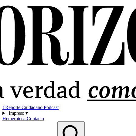
!
Reporte Ciudadano
Podcast
Impreso
▾
Hemeroteca
Contacto