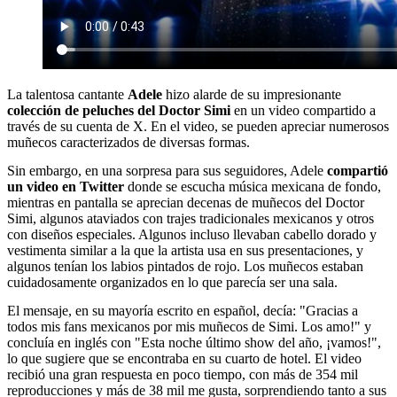
La talentosa cantante
Adele
hizo alarde de su impresionante
colección de peluches del Doctor Simi
en un video compartido a
través de su cuenta de X. En el video, se pueden apreciar numerosos
muñecos caracterizados de diversas formas.
Sin embargo, en una sorpresa para sus seguidores, Adele
compartió
un video en Twitter
donde se escucha música mexicana de fondo,
mientras en pantalla se aprecian decenas de muñecos del Doctor
Simi, algunos ataviados con trajes tradicionales mexicanos y otros
con diseños especiales. Algunos incluso llevaban cabello dorado y
vestimenta similar a la que la artista usa en sus presentaciones, y
algunos tenían los labios pintados de rojo. Los muñecos estaban
cuidadosamente organizados en lo que parecía ser una sala.
El mensaje, en su mayoría escrito en español, decía: "Gracias a
todos mis fans mexicanos por mis muñecos de Simi. Los amo!" y
concluía en inglés con "Esta noche último show del año, ¡vamos!",
lo que sugiere que se encontraba en su cuarto de hotel. El video
recibió una gran respuesta en poco tiempo, con más de 354 mil
reproducciones y más de 38 mil me gusta, sorprendiendo tanto a sus