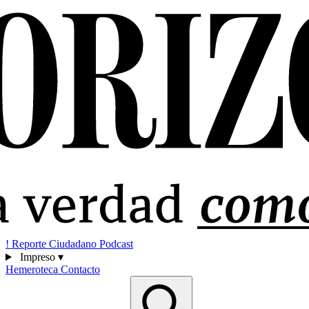
!
Reporte Ciudadano
Podcast
Impreso
▾
Hemeroteca
Contacto