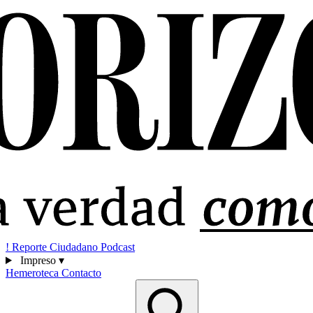
!
Reporte Ciudadano
Podcast
Impreso
▾
Hemeroteca
Contacto