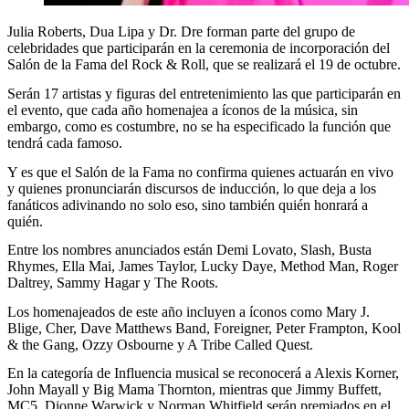
Julia Roberts, Dua Lipa y Dr. Dre forman parte del grupo de
celebridades que participarán en la ceremonia de incorporación del
Salón de la Fama del Rock & Roll, que se realizará el 19 de octubre.
Serán 17 artistas y figuras del entretenimiento las que participarán en
el evento, que cada año homenajea a íconos de la música, sin
embargo, como es costumbre, no se ha especificado la función que
tendrá cada famoso.
Y es que el Salón de la Fama no confirma quienes actuarán en vivo
y quienes pronunciarán discursos de inducción, lo que deja a los
fanáticos adivinando no solo eso, sino también quién honrará a
quién.
Entre los nombres anunciados están Demi Lovato, Slash, Busta
Rhymes, Ella Mai, James Taylor, Lucky Daye, Method Man, Roger
Daltrey, Sammy Hagar y The Roots.
Los homenajeados de este año incluyen a íconos como Mary J.
Blige, Cher, Dave Matthews Band, Foreigner, Peter Frampton, Kool
& the Gang, Ozzy Osbourne y A Tribe Called Quest.
En la categoría de Influencia musical se reconocerá a Alexis Korner,
John Mayall y Big Mama Thornton, mientras que Jimmy Buffett,
MC5, Dionne Warwick y Norman Whitfield serán premiados en el