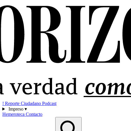
!
Reporte Ciudadano
Podcast
Impreso
▾
Hemeroteca
Contacto