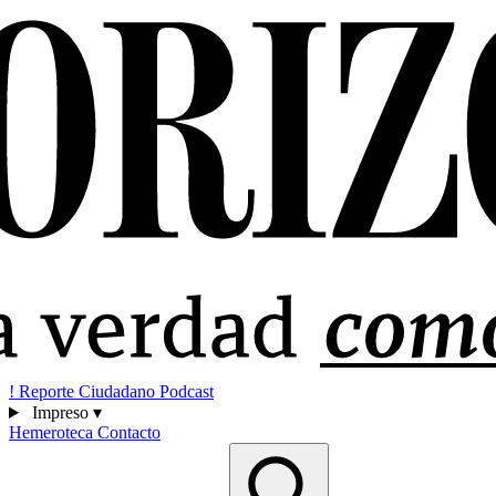
!
Reporte Ciudadano
Podcast
Impreso
▾
Hemeroteca
Contacto