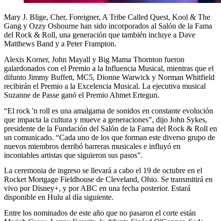
Mary J. Blige, Cher, Foreigner, A Tribe Called Quest, Kool & The
Gang y Ozzy Osbourne han sido incorporados al Salón de la Fama
del Rock & Roll, una generación que también incluye a Dave
Matthews Band y a Peter Frampton.
Alexis Korner, John Mayall y Big Mama Thornton fueron
galardonados con el Premio a la Influencia Musical, mientras que el
difunto Jimmy Buffett, MC5, Dionne Warwick y Norman Whitfield
recibirán el Premio a la Excelencia Musical. La ejecutiva musical
Suzanne de Passe ganó el Premio Ahmet Ertegun.
“El rock 'n roll es una amalgama de sonidos en constante evolución
que impacta la cultura y mueve a generaciones”, dijo John Sykes,
presidente de la Fundación del Salón de la Fama del Rock & Roll en
un comunicado. “Cada uno de los que forman este diverso grupo de
nuevos miembros derribó barreras musicales e influyó en
incontables artistas que siguieron sus pasos”.
La ceremonia de ingreso se llevará a cabo el 19 de octubre en el
Rocket Mortgage Fieldhouse de Cleveland, Ohio. Se transmitirá en
vivo por Disney+, y por ABC en una fecha posterior. Estará
disponible en Hulu al día siguiente.
Entre los nominados de este año que no pasaron el corte están