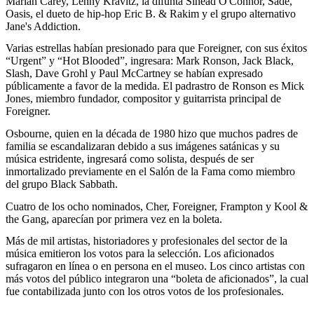
Mariah Carey, Lenny Kravitz, la difunta Sinéad O'Connor, Sade,
Oasis, el dueto de hip-hop Eric B. & Rakim y el grupo alternativo
Jane's Addiction.
Varias estrellas habían presionado para que Foreigner, con sus éxitos
“Urgent” y “Hot Blooded”, ingresara: Mark Ronson, Jack Black,
Slash, Dave Grohl y Paul McCartney se habían expresado
públicamente a favor de la medida. El padrastro de Ronson es Mick
Jones, miembro fundador, compositor y guitarrista principal de
Foreigner.
Osbourne, quien en la década de 1980 hizo que muchos padres de
familia se escandalizaran debido a sus imágenes satánicas y su
música estridente, ingresará como solista, después de ser
inmortalizado previamente en el Salón de la Fama como miembro
del grupo Black Sabbath.
Cuatro de los ocho nominados, Cher, Foreigner, Frampton y Kool &
the Gang, aparecían por primera vez en la boleta.
Más de mil artistas, historiadores y profesionales del sector de la
música emitieron los votos para la selección. Los aficionados
sufragaron en línea o en persona en el museo. Los cinco artistas con
más votos del público integraron una “boleta de aficionados”, la cual
fue contabilizada junto con los otros votos de los profesionales.