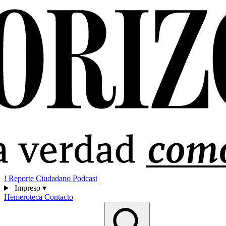
!
Reporte Ciudadano
Podcast
Impreso
▾
Hemeroteca
Contacto