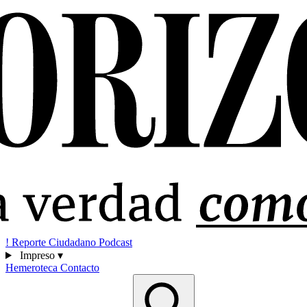
!
Reporte Ciudadano
Podcast
Impreso
▾
Hemeroteca
Contacto