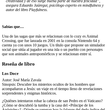
creatividad y de eso surge buena parte de nuestra felicidad”,
asegura Eduardo Jaúregui, psicólogo experto en mindfulness y
autor del libro Playfulness.
Sabías que…
Una de las sagas que más se relacionan con lo cozy es Animal
Crossing, que fue lanzada en 2001 en la consola Nintendo 64 y
cuenta ya con unos 10 juegos. Un título que propone un simulador
social que sitúa al jugador en una isla o un pueblo con personajes
que son animales antropomórficos y se relacionan entre sí.
Reseña de libro
Los Doce
Autor: José María Zavala
Sinopsis: Descubre los misterios ocultos de los hombres que
acompañaron a Jesús: un viaje en el tiempo lleno de revelaciones
sorprendentes y enigmas históricos.
¿Quiénes intentaron robar la cabeza de san Pedro en el Vaticano?
¿Cómo se descubrió la tumba y la casa del «Príncipe de los
Apóstoles»? ¿Dónde se veneran hoy la falange del dedo índice del