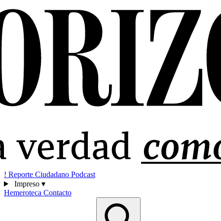
!
Reporte Ciudadano
Podcast
Impreso
▾
Hemeroteca
Contacto