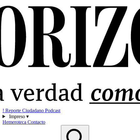
!
Reporte Ciudadano
Podcast
Impreso
▾
Hemeroteca
Contacto