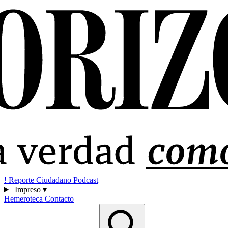
!
Reporte Ciudadano
Podcast
Impreso
▾
Hemeroteca
Contacto