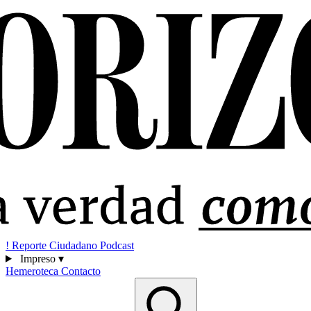
!
Reporte Ciudadano
Podcast
Impreso
▾
Hemeroteca
Contacto