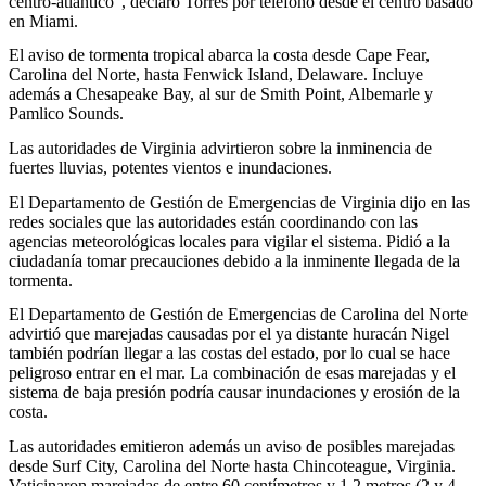
centro-atlántico”, declaró Torres por teléfono desde el centro basado
en Miami.
El aviso de tormenta tropical abarca la costa desde Cape Fear,
Carolina del Norte, hasta Fenwick Island, Delaware. Incluye
además a Chesapeake Bay, al sur de Smith Point, Albemarle y
Pamlico Sounds.
Las autoridades de Virginia advirtieron sobre la inminencia de
fuertes lluvias, potentes vientos e inundaciones.
El Departamento de Gestión de Emergencias de Virginia dijo en las
redes sociales que las autoridades están coordinando con las
agencias meteorológicas locales para vigilar el sistema. Pidió a la
ciudadanía tomar precauciones debido a la inminente llegada de la
tormenta.
El Departamento de Gestión de Emergencias de Carolina del Norte
advirtió que marejadas causadas por el ya distante huracán Nigel
también podrían llegar a las costas del estado, por lo cual se hace
peligroso entrar en el mar. La combinación de esas marejadas y el
sistema de baja presión podría causar inundaciones y erosión de la
costa.
Las autoridades emitieron además un aviso de posibles marejadas
desde Surf City, Carolina del Norte hasta Chincoteague, Virginia.
Vaticinaron marejadas de entre 60 centímetros y 1.2 metros (2 y 4