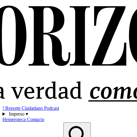
!
Reporte Ciudadano
Podcast
Impreso
▾
Hemeroteca
Contacto