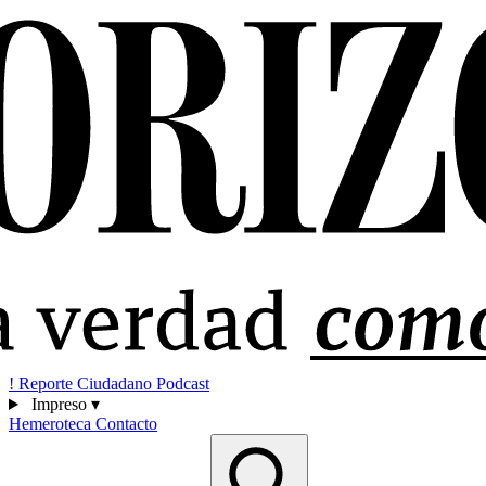
!
Reporte Ciudadano
Podcast
Impreso
▾
Hemeroteca
Contacto