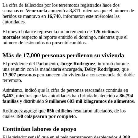
La cifra de fallecidos por los terremotos registrados hace dos
semanas en
Venezuela
aumentó a
3,811
, mientras que el número de
heridos se mantuvo en
16,740
, informaron este miércoles las
autoridades.
El nuevo balance representa un incremento de
126 víctimas
mortales
respecto al reporte emitido el domingo, mientras que el
número de lesionados no presentó cambios.
Más de 17,000 personas perdieron su vivienda
El presidente del Parlamento,
Jorge Rodríguez
, informó durante
una reunión con la mandataria encargada,
Delcy Rodríguez
, que
17,907 personas
permanecen sin vivienda a consecuencia del doble
terremoto.
Asimismo, indicó que la cifra de personas rescatadas continúa en
6,462
, mientras que las autoridades han brindado atención a
86,794
familias
y distribuido
9 millones 603 mil kilogramos de alimentos
.
Rodríguez agregó que
856 edificios
resultaron afectados, de los
cuales
190 colapsaron por completo
.
Continúan labores de apoyo
El legislador señaló que en el país permanecen desplegados
4,388