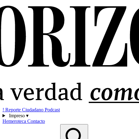
!
Reporte Ciudadano
Podcast
Impreso
▾
Hemeroteca
Contacto