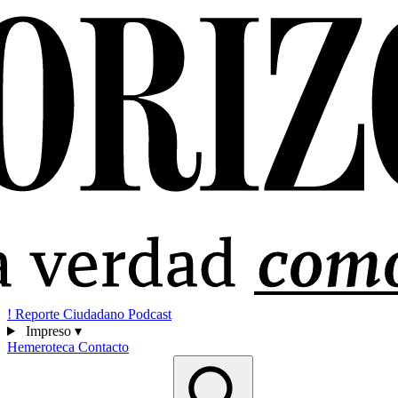
!
Reporte Ciudadano
Podcast
Impreso
▾
Hemeroteca
Contacto