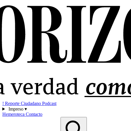
!
Reporte Ciudadano
Podcast
Impreso
▾
Hemeroteca
Contacto