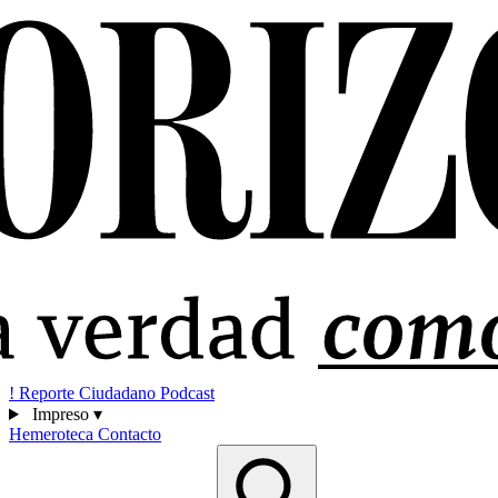
!
Reporte Ciudadano
Podcast
Impreso
▾
Hemeroteca
Contacto