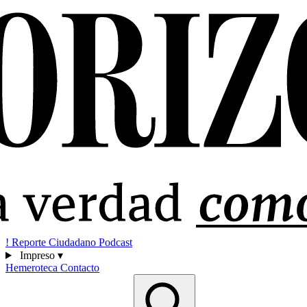
!
Reporte Ciudadano
Podcast
Impreso
▾
Hemeroteca
Contacto