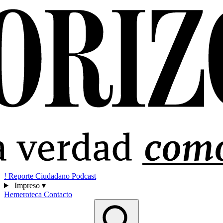
!
Reporte Ciudadano
Podcast
Impreso
▾
Hemeroteca
Contacto