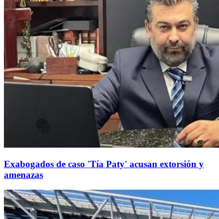
Exabogados de caso 'Tía Paty' acusan extorsión y
amenazas