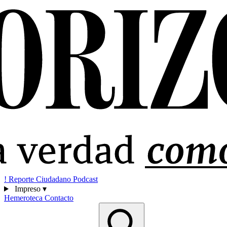
!
Reporte Ciudadano
Podcast
Impreso
▾
Hemeroteca
Contacto