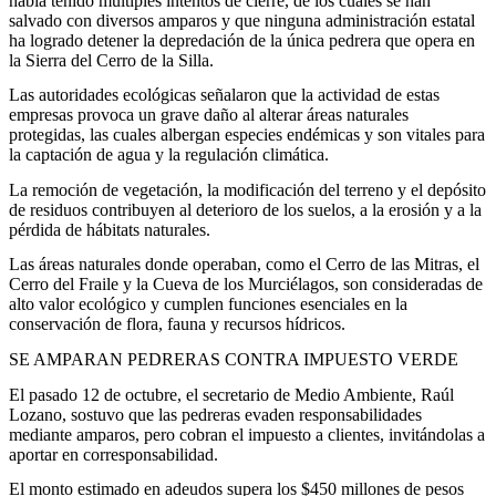
había tenido múltiples intentos de cierre, de los cuales se han
salvado con diversos amparos y que ninguna administración estatal
ha logrado detener la depredación de la única pedrera que opera en
la Sierra del Cerro de la Silla.
Las autoridades ecológicas señalaron que la actividad de estas
empresas provoca un grave daño al alterar áreas naturales
protegidas, las cuales albergan especies endémicas y son vitales para
la captación de agua y la regulación climática.
La remoción de vegetación, la modificación del terreno y el depósito
de residuos contribuyen al deterioro de los suelos, a la erosión y a la
pérdida de hábitats naturales.
Las áreas naturales donde operaban, como el Cerro de las Mitras, el
Cerro del Fraile y la Cueva de los Murciélagos, son consideradas de
alto valor ecológico y cumplen funciones esenciales en la
conservación de flora, fauna y recursos hídricos.
SE AMPARAN PEDRERAS CONTRA IMPUESTO VERDE
El pasado 12 de octubre, el secretario de Medio Ambiente, Raúl
Lozano, sostuvo que las pedreras evaden responsabilidades
mediante amparos, pero cobran el impuesto a clientes, invitándolas a
aportar en corresponsabilidad.
El monto estimado en adeudos supera los $450 millones de pesos