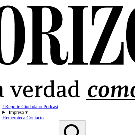
!
Reporte Ciudadano
Podcast
Impreso
▾
Hemeroteca
Contacto